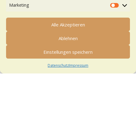
Marketing
Marketi
Alle Akzeptieren
Ablehnen
Einstellungen speichern
Datenschutz
Impressum
Dein perfektes Abendkleid –
Hochwertige Abendmode für
Kundinnen aus Olten
Unser Sortiment umfasst eine große Vielfalt an
Abendmode für jeden Anlass und Geschmack.
Bei Stesa Hochzeitstraum findest du traumhafte
Abendkleider, die perfekt für jeden festlichen
Moment sind.