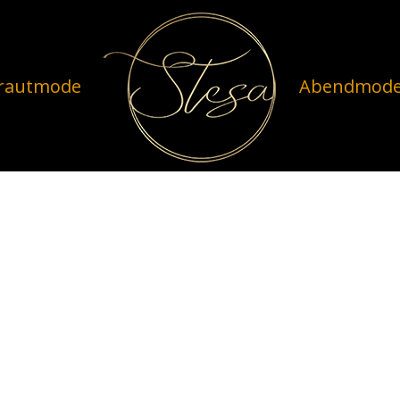
rautmode
Abendmod