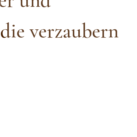
er und
 die verzaubern