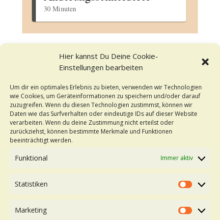
Hier kannst Du Deine Cookie-
Einstellungen bearbeiten
Um dir ein optimales Erlebnis zu bieten, verwenden wir Technologien
wie Cookies, um Geräteinformationen zu speichern und/oder darauf
zuzugreifen. Wenn du diesen Technologien zustimmst, können wir
Daten wie das Surfverhalten oder eindeutige IDs auf dieser Website
Kontakt
verarbeiten. Wenn du deine Zustimmung nicht erteilst oder
zurückziehst, können bestimmte Merkmale und Funktionen
beeinträchtigt werden.
Stesa – Ihr Hochzeitstraum
Lörracher Straße 6
Funktional
Immer aktiv
79541 Lörrach-Brombach
Statistiken
Tel.: 07621 – 16 31 699
Statistik
Mobil: 0176 7287 28 79
Marketing
Email:
mail@stesa-mode.de
Marketi