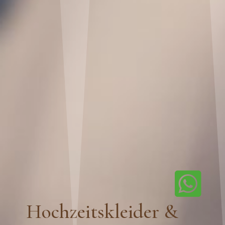

Hochzeitskleider &