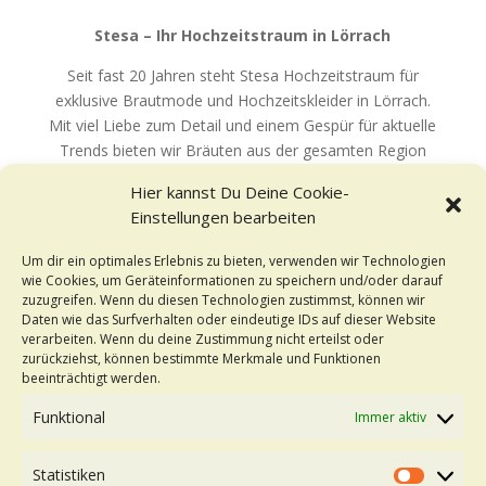
Stesa – Ihr Hochzeitstraum in Lörrach
Seit fast 20 Jahren steht Stesa Hochzeitstraum für
exklusive Brautmode und Hochzeitskleider in Lörrach.
Mit viel Liebe zum Detail und einem Gespür für aktuelle
Trends bieten wir Bräuten aus der gesamten Region
eine große Auswahl an traumhaften Kleidern für den
Hier kannst Du Deine Cookie-
schönsten Tag im Leben.
Einstellungen bearbeiten
Neben Hochzeitskleidern umfasst unser Sortiment
Um dir ein optimales Erlebnis zu bieten, verwenden wir Technologien
auch elegante Abendkleider, Brautjungfernkleider,
wie Cookies, um Geräteinformationen zu speichern und/oder darauf
Brautmutterkleider und Hochzeitsanzüge.
zuzugreifen. Wenn du diesen Technologien zustimmst, können wir
Ergänzt wird unser Angebot durch sorgfältig
Daten wie das Surfverhalten oder eindeutige IDs auf dieser Website
ausgewählte Brautaccessoires, die jedem Look den
verarbeiten. Wenn du deine Zustimmung nicht erteilst oder
zurückziehst, können bestimmte Merkmale und Funktionen
letzten Schliff verleihen.
beeinträchtigt werden.
Um Ihr Hochzeitsoutfit perfekt anzupassen, bieten wir
Funktional
Immer aktiv
eine hauseigene Schneiderei, die Ihr Kleid individuell auf
Ihre Wünsche abstimmt.
Statistiken